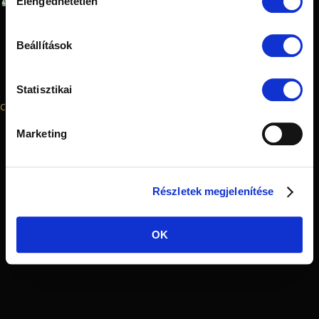
Elengedhetetlen
kiválasztása
Beállítások
Centrum Taxi Siófok 2015. © Minden Jog Fenntartva
Statisztikai
Cookie visszavonása, törlése
|
Adatvédelem
Marketing
Részletek megjelenítése
OK