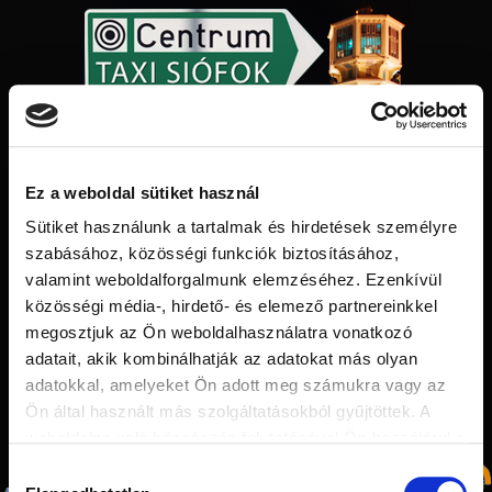
Ez a weboldal sütiket használ
Sütiket használunk a tartalmak és hirdetések személyre
szabásához, közösségi funkciók biztosításához,
valamint weboldalforgalmunk elemzéséhez. Ezenkívül
közösségi média-, hirdető- és elemező partnereinkkel
megosztjuk az Ön weboldalhasználatra vonatkozó
adatait, akik kombinálhatják az adatokat más olyan
adatokkal, amelyeket Ön adott meg számukra vagy az
Ön által használt más szolgáltatásokból gyűjtöttek. A
Képgaléria
Árak
Kapcsolat
Hívás
weboldalon való böngészés folytatásával Ön hozzájárul a
sütik használatához.
Hozzájárulás